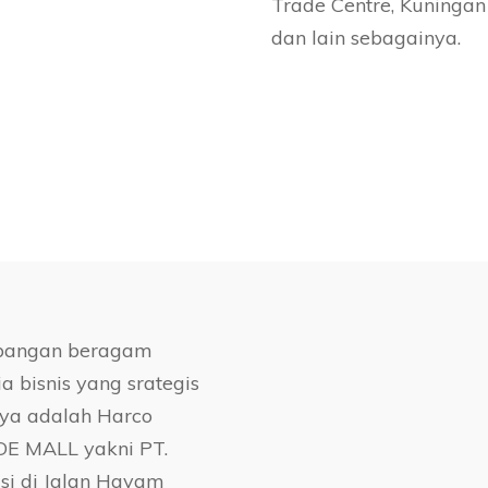
Trade Centre, Kuningan
dan lain sebagainya.
Kini, seiring transfor
Podomoro Land, semak
dan tren modern yang 
berkualitas tinggi yang
terpercaya seperti htt
, tempat ideal untuk p
watches
.
mbangan beragam
bisnis yang srategis
nya adalah Harco
DE MALL yakni PT.
si di Jalan Hayam