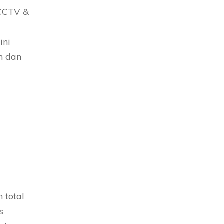
 CCTV &
ini
an dan
 total
s