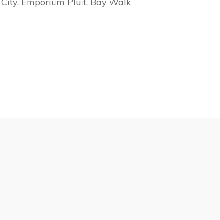
 City, Emporium Pluit, Bay Walk
masi kawasan Harco oleh Agung
in banyak merek-merek premium
hadir, termasuk
replica Rolex
 bisa ditemukan di platform
ps://www.rolexreplicaswissmade.com
ara pecinta jam tangan
replica