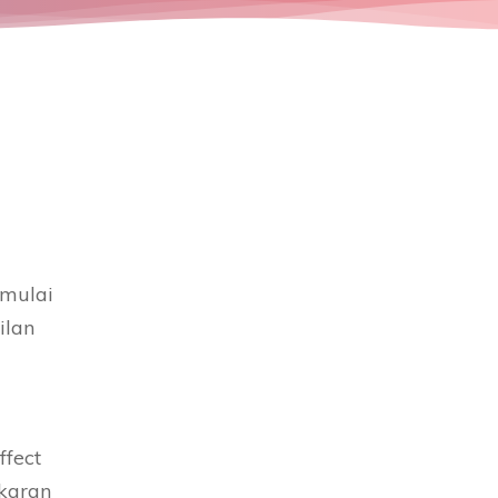
 mulai
ilan
ffect
akaran