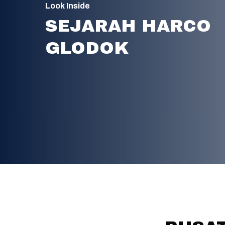
Look Inside
SEJARAH HARCO
GLODOK
Hit enter to search or ESC to close