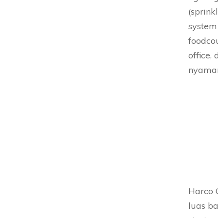
(sprink
system 
foodco
office,
nyaman
Harco 
luas b