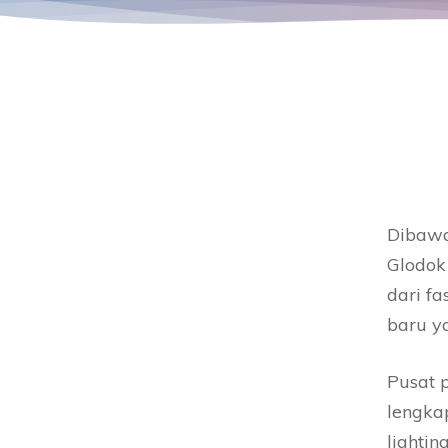
Dibawa
Glodok
dari f
baru ya
Pusat 
lengkap
lightin