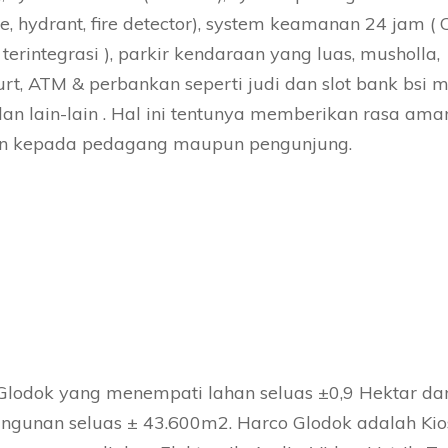
le, hydrant, fire detector), system keamanan 24 jam (
terintegrasi ), parkir kendaraan yang luas, musholla,
urt, ATM & perbankan seperti judi dan
slot bank bsi
m
 dan lain-lain . Hal ini tentunya memberikan rasa am
 kepada pedagang maupun pengunjung.
Glodok yang menempati lahan seluas ±0,9 Hektar dan
angunan seluas ± 43.600m2. Harco Glodok adalah Kio